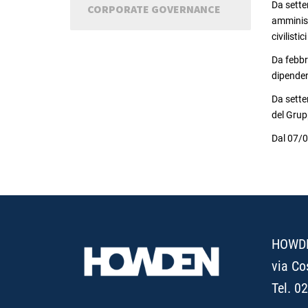
Da sette
CORPORATE GOVERNANCE
amminist
civilistic
Da febbr
dipenden
Da sette
del Grup
Dal 07/
HOWDEN
via Co
Tel. 0