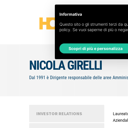
Informativa
Questo sito o gli strumenti terzi da qu
policy. Se vuoi saperne di più o negar
Scopri di più e personalizza
NICOLA GIRELLI
Dal 1991 è Dirigente responsabile delle aree Amministr
INVESTOR RELATIONS
Laureato
Aziendal